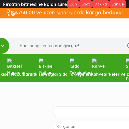
Fırsatın bitmesine kalan süre
Gün
Saat
Dakika
Saniye
₺750,00
ve üzeri siparişlerde
kargo bedava!
tkisel Macunlar
Bitkisel Yağlar
Gıda Takviyeleri
Kahve
Sirkeler ve 