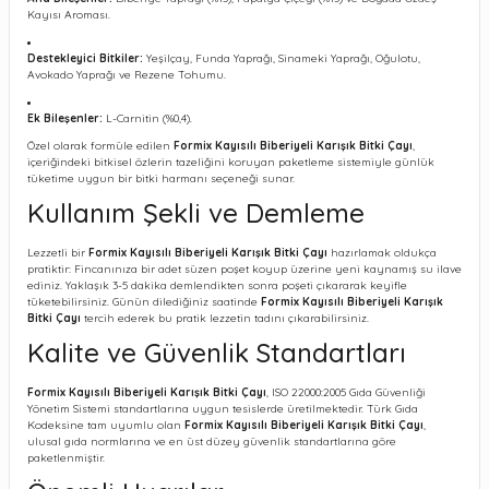
Kayısı Aroması.
Destekleyici Bitkiler:
Yeşilçay, Funda Yaprağı, Sinameki Yaprağı, Oğulotu,
Avokado Yaprağı ve Rezene Tohumu.
Ek Bileşenler:
L-Carnitin (%0,4).
Özel olarak formüle edilen
Formix Kayısılı Biberiyeli Karışık Bitki Çayı
,
içeriğindeki bitkisel özlerin tazeliğini koruyan paketleme sistemiyle günlük
tüketime uygun bir bitki harmanı seçeneği sunar.
Kullanım Şekli ve Demleme
Lezzetli bir
Formix Kayısılı Biberiyeli Karışık Bitki Çayı
hazırlamak oldukça
pratiktir: Fincanınıza bir adet süzen poşet koyup üzerine yeni kaynamış su ilave
ediniz. Yaklaşık 3-5 dakika demlendikten sonra poşeti çıkararak keyifle
tüketebilirsiniz. Günün dilediğiniz saatinde
Formix Kayısılı Biberiyeli Karışık
Bitki Çayı
tercih ederek bu pratik lezzetin tadını çıkarabilirsiniz.
Kalite ve Güvenlik Standartları
Formix Kayısılı Biberiyeli Karışık Bitki Çayı
, ISO 22000:2005 Gıda Güvenliği
Yönetim Sistemi standartlarına uygun tesislerde üretilmektedir. Türk Gıda
Kodeksine tam uyumlu olan
Formix Kayısılı Biberiyeli Karışık Bitki Çayı
,
ulusal gıda normlarına ve en üst düzey güvenlik standartlarına göre
paketlenmiştir.