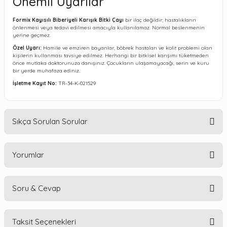
Önemli Uyarılar
Formix Kayısılı Biberiyeli Karışık Bitki Çayı
bir ilaç değildir; hastalıkların
önlenmesi veya tedavi edilmesi amacıyla kullanılamaz. Normal beslenmenin
yerine geçmez.
Özel Uyarı:
Hamile ve emziren bayanlar, böbrek hastaları ve kolit problemi olan
kişilerin kullanması tavsiye edilmez. Herhangi bir bitkisel karışımı tüketmeden
önce mutlaka doktorunuza danışınız. Çocukların ulaşamayacağı, serin ve kuru
bir yerde muhafaza ediniz.
İşletme Kayıt No:
TR-34-K-021529
Sıkça Sorulan Sorular
Yorumlar
1. Formix Kayısılı Biberiyeli Karışık Bitki Çayı nasıl hazırlanır?
Cevap:
Çayınızı hazırlamak oldukça pratiktir. Fincanınıza 1 adet süzen poşet çay
koyun ve üzerine taze kaynamış su ilave edin. İdeal lezzete ulaşması için
3 ila 5
dakika
arası demlenmesini bekleyin. Ardından poşeti çıkararak çayınızı keyifle
Soru & Cevap
tüketebilirsiniz.
Bu ürüne ilk yorumu siz yapın!
2. Çayın içeriğinde hangi bitkiler bulunmaktadır?
Taksit Seçenekleri
Cevap:
Formix Kayısılı Biberiyeli Karışık Bitki Çayı, 10 farklı bileşenin dengeli bir