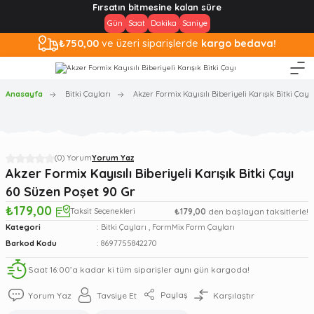
Fırsatın bitmesine kalan süre
Gün
Saat
Dakika
Saniye
₺750,00
ve üzeri siparişlerde
kargo bedava!
Anasayfa
Bitki Çayları
Akzer Formix Kayısılı Biberiyeli Karışık Bitki Çay
(0) Yorum
Yorum Yaz
Akzer Formix Kayısılı Biberiyeli Karışık Bitki Çayı
60 Süzen Poşet 90 Gr
₺179,00
Taksit Seçenekleri
₺179,00
den başlayan taksitlerle!
Kategori
Bitki Çayları
,
FormMix Form Çayları
Barkod Kodu
8697755842270
Saat 16:00’a kadar ki tüm siparişler aynı gün kargoda!
Paylaş
Yorum Yaz
Tavsiye Et
Karşılaştır