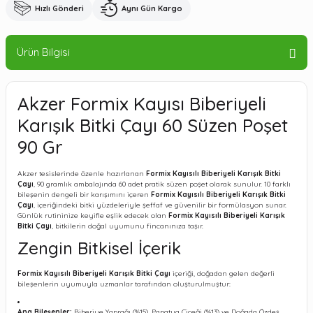
Hızlı Gönderi
Aynı Gün Kargo
Ürün Bilgisi
Akzer Formix Kayısı Biberiyeli
Karışık Bitki Çayı 60 Süzen Poşet
90 Gr
Akzer tesislerinde özenle hazırlanan
Formix Kayısılı Biberiyeli Karışık Bitki
Çayı
, 90 gramlık ambalajında 60 adet pratik süzen poşet olarak sunulur. 10 farklı
bileşenin dengeli bir karışımını içeren
Formix Kayısılı Biberiyeli Karışık Bitki
Çayı
, içeriğindeki bitki yüzdeleriyle şeffaf ve güvenilir bir formülasyon sunar.
Günlük rutininize keyifle eşlik edecek olan
Formix Kayısılı Biberiyeli Karışık
Bitki Çayı
, bitkilerin doğal uyumunu fincanınıza taşır.
Zengin Bitkisel İçerik
Formix Kayısılı Biberiyeli Karışık Bitki Çayı
içeriği, doğadan gelen değerli
bileşenlerin uyumuyla uzmanlar tarafından oluşturulmuştur:
Ana Bileşenler:
Biberiye Yaprağı (%15), Papatya Çiçeği (%13) ve Doğada Özdeş