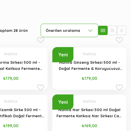
Toplam 28 ürün
Nahita
Nahita
Yeni
rma Sirkesi 500 ml -
Nahita Ginseng Sirkesi 500 ml -
al Katkısız Fermente
Doğal Fermente & Koruyucusuz
(Cam Şişe)
(Cam Şişe)
₺179,00
₺179,00
Nahita
Nahita
Yeni
lzamik Sirke 500 ml -
Nahita Nar Sirkesi 500 ml Doğal
tifikalı Doğal Fermente
Fermente Katkısız Nar Sirkesi Cam
Şırası (Cam Şişe)
Şişe
₺199,00
₺169,00