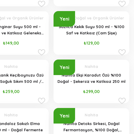
ğal ve Organik Ürünler
Sazlıca Doğal ve Organik Ürünler
Yeni
nginar Suyu 500 ml -
Sazlıca Kekik Suyu 500 ml - %100
ve Katkısız Geleneksel
Saf ve Katkısız (Cam Şişe)
Üretim
₺149,00
₺129,00
Nahita
Nahita
Yeni
ganik Keçiboynuzu Özü
Nahita Ekşi Karadut Özü %100
Soğuk Sıkım 500 ml /
Doğal - Şekersiz ve Katkısız 250 ml
0 gr Cam Şişe
₺259,00
₺299,00
Nahita
Nahita
Yeni
andaloz Sakızlı Elma
Nahita Detoks Sirkesi, Doğal
0 ml - Doğal Fermente
Fermantasyon, %100 Doğal,