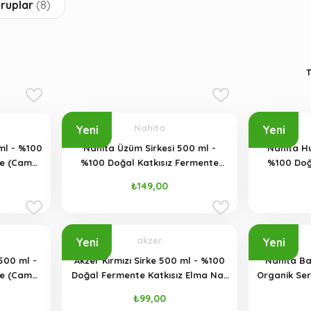
uruplar
(8)
Nahita
Yeni
Yeni
 ml - %100
Nahita Üzüm Sirkesi 500 ml -
Nahita Hu
te (Cam
%100 Doğal Katkısız Fermente
%100 Doğ
(Cam Şişe)
₺149,00
akzer
Yeni
Yeni
500 ml -
Akzer Kırmızı Sirke 500 ml - %100
Nahita Ba
te (Cam
Doğal Fermente Katkısız Elma Nar
Organik Ser
Pancar Acı Biber Karışımı Cam Şişe
Üzüm 
₺99,00