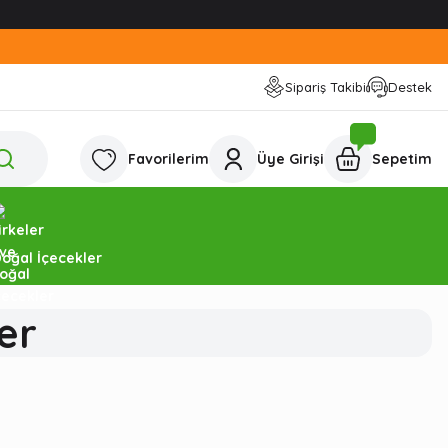
Sipariş Takibi
Destek
Favorilerim
Üye Girişi
Sepetim
Doğal İçecekler
er