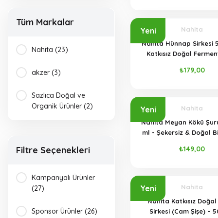
Tüm Markalar
Nahita
Yeni
Nahita Hünnap Sirkesi 
Nahita (23)
Katkısız Doğal Fermen
Hünnap Sirkesi (Cam 
₺179,00
akzer (3)
Sazlıca Doğal ve
Organik Ürünler (2)
Nahita
Yeni
Nahita Meyan Kökü Şur
ml - Şekersiz & Doğal Bi
Filtre Seçenekleri
₺149,00
Kampanyalı Ürünler
Nahita
Yeni
(27)
Nahita Katkısız Doğal 
Sponsor Ürünler (26)
Sirkesi (Cam Şişe) – 