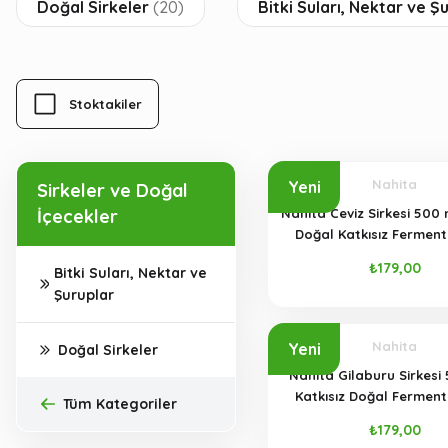
Doğal Sirkeler
(20)
Bitki Suları, Nektar ve Ş
Stoktakiler
Nahita
Yeni
Sirkeler ve Doğal
İçecekler
Nahita Ceviz Sirkesi 500
Doğal Katkısız Fermen
Şişe)
₺179,00
Bitki Suları, Nektar ve
Şuruplar
Nahita
Yeni
Doğal Sirkeler
Nahita Gilaburu Sirkesi 
Katkısız Doğal Fermen
Tüm Kategoriler
Şişe)
₺179,00