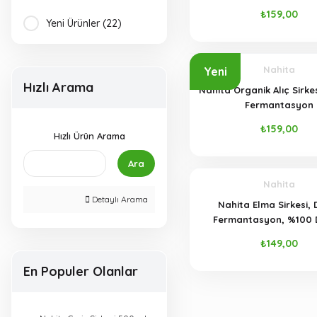
₺159,00
Yeni Ürünler (22)
Nahita
Yeni
Hızlı Arama
Nahita Organik Alıç Sirke
Fermantasyon
₺159,00
Hızlı Ürün Arama
Ara
Nahita
Detaylı Arama
Nahita Elma Sirkesi,
Fermantasyon, %100 
Katkısız, 500 ml
₺149,00
En Populer Olanlar