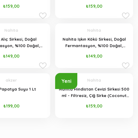
Katkısız, 500 ml
₺159,00
₺159,00
Nahita
Nahita
Alıç Sirkesi, Doğal
Nahita Işkın Kökü Sirkesi, Doğal
asyon, %100 Doğal,
Fermantasyon, %100 Doğal,
tkısız, 500 ml
Katkısız, 500 ml
₺149,00
₺149,00
akzer
Nahita
Yeni
Papatya Suyu 1 Lt
Nahita Hindistan Cevizi Sirkesi 500
ml - Filtresiz, Çiğ Sirke (Coconut
Vinegar)
₺199,00
₺159,00