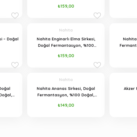
₺159,00
Nahita
si – Doğal
Nahita Enginarlı Elma Sirkesi,
Nahita 
Doğal Fermantasyon, %100
Fermant
Doğal, Katkısız, 500 ml
Ka
₺159,00
Nahita
 Doğal
Nahita Ananas Sirkesi, Doğal
Akzer 
Doğal,
Fermantasyon, %100 Doğal,
Katkısız, 500 ml
₺149,00