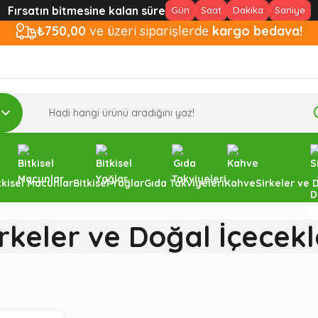
Fırsatın bitmesine kalan süre
Gün
Saat
Dakika
Saniye
₺750,00
ve üzeri siparişlerde
kargo bedava!
tkisel Macunlar
Bitkisel Yağlar
Gıda Takviyeleri
Kahve
Sirkeler ve 
irkeler ve Doğal İçecekl