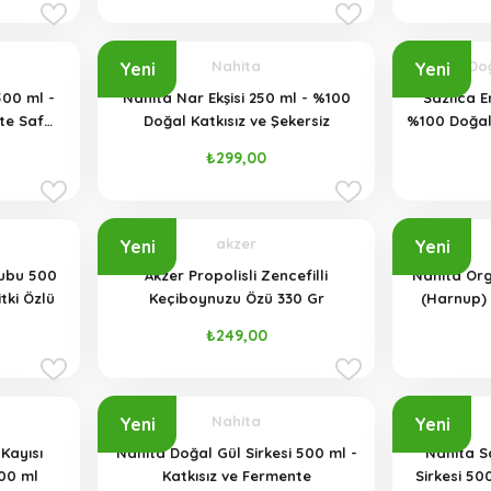
Nahita
Sazlıca Do
Yeni
Yeni
500 ml -
Nahita Nar Ekşisi 250 ml - %100
Sazlıca E
te Saf
Doğal Katkısız ve Şekersiz
%100 Doğal 
Şişe)
₺299,00
akzer
Yeni
Yeni
ubu 500
Akzer Propolisli Zencefilli
Nahita Or
tki Özlü
Keçiboynuzu Özü 330 Gr
(Harnup) 
68
₺249,00
Nahita
Yeni
Yeni
Kayısı
Nahita Doğal Gül Sirkesi 500 ml -
Nahita S
500 ml
Katkısız ve Fermente
Sirkesi 50