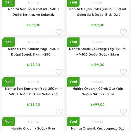
Yeni
Yeni
Nahita
Nahita
Nahita Nar Ekşisi 250 ml - %100
Nahita Meyan Kökü Şurubu 500 ml
Doğal Katkısız ve Şekersiz
- Şekersiz & Doğal Bitki Özlü
₺299,00
₺149,00
Yeni
Yeni
Nahita
Nahita
Nahita Tatlı Badem Yağı - %100
Nahita Kabak Çekirdeği Yağı 250 ml
Doğal Soğuk Sıkım - 250 ml
– %100 Doğal Soğuk Sıkım
₺199,00
₺199,00
Yeni
Yeni
Nahita
Nahita
Nahita Sarı Kantaron Yağı 250 ml –
Nahita Organik Çörek Otu Yağı
%100 Doğal Bitkisel Sabit Yağ
Soğuk Sıkım 250 ml
₺199,00
₺499,00
Yeni
Yeni
Nahita
Nahita
Nahita Organik Soğuk Pres
Nahita Organik Keçiboynuzu Özü