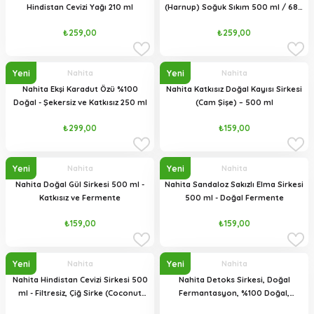
Hindistan Cevizi Yağı 210 ml
(Harnup) Soğuk Sıkım 500 ml / 680
gr Cam Şişe
₺259,00
₺259,00
Yeni
Yeni
Nahita
Nahita
Nahita Ekşi Karadut Özü %100
Nahita Katkısız Doğal Kayısı Sirkesi
Doğal - Şekersiz ve Katkısız 250 ml
(Cam Şişe) – 500 ml
₺299,00
₺159,00
Yeni
Yeni
Nahita
Nahita
Nahita Doğal Gül Sirkesi 500 ml -
Nahita Sandaloz Sakızlı Elma Sirkesi
Katkısız ve Fermente
500 ml - Doğal Fermente
₺159,00
₺159,00
Yeni
Yeni
Nahita
Nahita
Nahita Hindistan Cevizi Sirkesi 500
Nahita Detoks Sirkesi, Doğal
ml - Filtresiz, Çiğ Sirke (Coconut
Fermantasyon, %100 Doğal,
Vinegar)
Katkısız, 500 ml