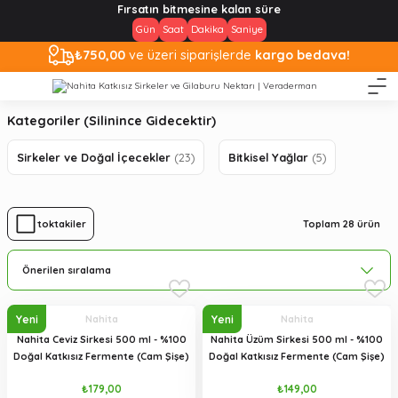
Fırsatın bitmesine kalan süre
Gün
Saat
Dakika
Saniye
₺750,00
ve üzeri siparişlerde
kargo bedava!
Kategoriler (Silinince Gidecektir)
Sirkeler ve Doğal İçecekler
(23)
Bitkisel Yağlar
(5)
Toplam 28 ürün
Stoktakiler
Yeni
Yeni
Nahita
Nahita
Nahita Ceviz Sirkesi 500 ml - %100
Nahita Üzüm Sirkesi 500 ml - %100
Doğal Katkısız Fermente (Cam Şişe)
Doğal Katkısız Fermente (Cam Şişe)
₺179,00
₺149,00