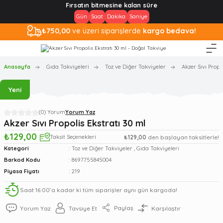
Fırsatın bitmesine kalan süre
Gün
Saat
Dakika
Saniye
₺750,00
ve üzeri siparişlerde
kargo bedava!
Anasayfa
Gıda Takviyeleri
Toz ve Diğer Takviyeler
Akzer Sıvı Propo
Yeni
(0) Yorum
Yorum Yaz
Akzer Sıvı Propolis Ekstratı 30 ml
₺129,00
Taksit Seçenekleri
₺129,00
den başlayan taksitlerle!
Kategori
Toz ve Diğer Takviyeler
,
Gıda Takviyeleri
Barkod Kodu
8697755845004
Piyasa Fiyatı
219
Saat 16:00’a kadar ki tüm siparişler aynı gün kargoda!
Paylaş
Yorum Yaz
Tavsiye Et
Karşılaştır