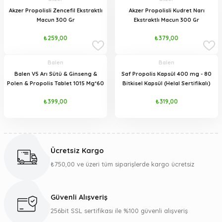
Akzer Propolisli Zencefil Ekstraktlı
Akzer Propolisli Kudret Narı
Macun 300 Gr
Ekstraktlı Macun 300 Gr
Gönder
₺259,00
₺379,00
Balen
Balen
Balen V5 Arı Sütü & Ginseng &
Saf Propolis Kapsül 400 mg - 80
Polen & Propolis Tablet 1015 Mg*60
Bitkisel Kapsül (Helal Sertifikalı)
₺399,00
₺319,00
Ücretsiz Kargo
₺750,00 ve üzeri tüm siparişlerde kargo ücretsiz
Güvenli Alışveriş
256bit SSL sertifikası ile %100 güvenli alışveriş