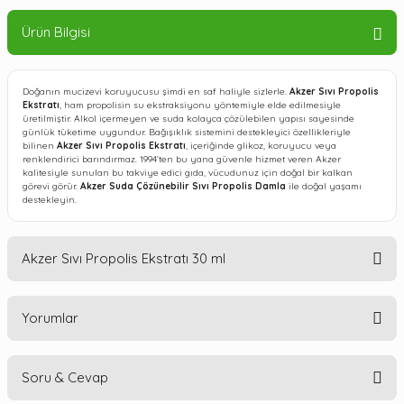
Ürün Bilgisi
Doğanın mucizevi koruyucusu şimdi en saf haliyle sizlerle.
Akzer Sıvı Propolis
Ekstratı
, ham propolisin su ekstraksiyonu yöntemiyle elde edilmesiyle
üretilmiştir. Alkol içermeyen ve suda kolayca çözülebilen yapısı sayesinde
günlük tüketime uygundur. Bağışıklık sistemini destekleyici özellikleriyle
bilinen
Akzer Sıvı Propolis Ekstratı
, içeriğinde glikoz, koruyucu veya
renklendirici barındırmaz. 1994’ten bu yana güvenle hizmet veren Akzer
kalitesiyle sunulan bu takviye edici gıda, vücudunuz için doğal bir kalkan
görevi görür.
Akzer Suda Çözünebilir Sıvı Propolis Damla
ile doğal yaşamı
destekleyin.
Akzer Sıvı Propolis Ekstratı 30 ml
Yorumlar
Akzer Suda Çözünebilir Sıvı
Propolis Damla 30 ml
Soru & Cevap
İçindekiler:
Liquid Propolis (Sıvı Propolis) (30mg). Saf propolisin su ile
ekstraksiyonu sonucu elde edilmiştir.