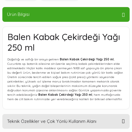
Ürün Bilgisi
Balen Kabak Çekirdeği Yağı
250 ml
Doğallığı ve saflığı bir araya getiren
Balen Kabak Çekirdeği Yağı 250 ml
,
Cucurbita sp. botanik ailesine ait özenle seçilmiş kabak çekirdeklerinden elde
edilmektedir. Hiçbir katkı maddesi içermeyen %100 saf yapısıyla ön plana çıkan
bu değerli ürün, beslenme ve kişisel bakım rutininize çok yönlü bir katkı sağlar.
Üretim sürecinde tercih edilen soğuk pres (cold press) yöntemi sayesinde
çekirdekler, yüksek ısıl işleme maruz bırakılmadan tamamen mekanik olarak
sıkılır. Bu teknik, yağın doğal bileşenlerinin maksimum düzeyde korunarak
doğrudan korumalı şişesine aktarılmasını sağlar. Günlük yaşamınızda güvenle
tercih edebileceğiniz
Balen Kabak Çekirdeği Yağı 250 ml
, hem mutfağınızda
hem de cilt bakım rutininizde yer verebileceğiniz kaliteli bir bitkisel alternatiftir.
Teknik Özellikler ve Çok Yönlü Kullanım Alanı