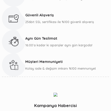
Ürün bilgilerinde hatalar bulunuyor.
Deneyimini Paylaş
Yağı 250 ml
tüketmeden önce mutlaka doktorunuza danışınız. Çocukların
ulaşamayacağı yerde muhafaza ediniz.
Ürün fiyatı diğer sitelerden daha pahalı.
Güvenli Alışveriş
Bu ürüne benzer farklı alternatifler olmalı.
256bit SSL sertifikası ile %100 güvenli alışveriş
Aynı Gün Teslimat
16:00’a kadar ki siparişler aynı gün kargoda!
Gönder
Müşteri Memnuniyeti
Kolay iade & değişim imkanı %100 memnuniyet
Kampanya Habercisi