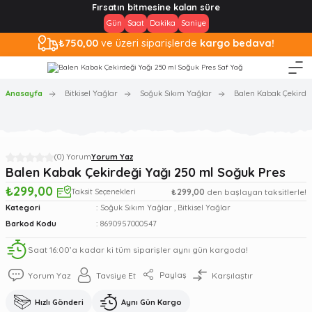
Fırsatın bitmesine kalan süre
Gün
Saat
Dakika
Saniye
₺750,00
ve üzeri siparişlerde
kargo bedava!
Anasayfa
Bitkisel Yağlar
Soğuk Sıkım Yağlar
Balen Kabak Çekirdeğ
(0) Yorum
Yorum Yaz
Balen Kabak Çekirdeği Yağı 250 ml Soğuk Pres
₺299,00
Taksit Seçenekleri
₺299,00
den başlayan taksitlerle!
Kategori
Soğuk Sıkım Yağlar
,
Bitkisel Yağlar
Barkod Kodu
8690957000547
Saat 16:00’a kadar ki tüm siparişler aynı gün kargoda!
Paylaş
Yorum Yaz
Tavsiye Et
Karşılaştır
Hızlı Gönderi
Aynı Gün Kargo