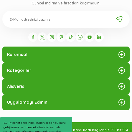
Güncel indirim ve fırsatları kaçırmayın.
Kurumsal
Kategoriler
Alışveriş
Uygulamayı Edinin
Bu internet sitesinde, kullanıcı deneyimini
geliştirmek ve internet sitesinin verimli
2025 ©Veraderman Tüm hakları saklıdır. Kredi kartı bilgileriniz 256 bit SSL
çalışmasını sağlamak amacıyla çerezler