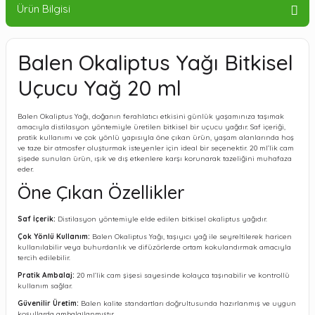
Ürün Bilgisi
Balen Okaliptus Yağı Bitkisel
Uçucu Yağ 20 ml
Balen Okaliptus Yağı, doğanın ferahlatıcı etkisini günlük yaşamınıza taşımak
amacıyla distilasyon yöntemiyle üretilen bitkisel bir uçucu yağdır. Saf içeriği,
pratik kullanımı ve çok yönlü yapısıyla öne çıkan ürün, yaşam alanlarında hoş
ve taze bir atmosfer oluşturmak isteyenler için ideal bir seçenektir. 20 ml’lik cam
şişede sunulan ürün, ışık ve dış etkenlere karşı korunarak tazeliğini muhafaza
eder.
Öne Çıkan Özellikler
Saf İçerik:
Distilasyon yöntemiyle elde edilen bitkisel okaliptus yağıdır.
Çok Yönlü Kullanım:
Balen Okaliptus Yağı, taşıyıcı yağ ile seyreltilerek haricen
kullanılabilir veya buhurdanlık ve difüzörlerde ortam kokulandırmak amacıyla
tercih edilebilir.
Pratik Ambalaj:
20 ml’lik cam şişesi sayesinde kolayca taşınabilir ve kontrollü
kullanım sağlar.
Güvenilir Üretim:
Balen kalite standartları doğrultusunda hazırlanmış ve uygun
koşullarda ambalajlanmıştır.