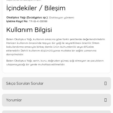
İçindekiler / Bileşim
Okaliptus Yağı (Eucalyptus sp.):
Distilasyon yöntemi
İşletme Kayıt No:
TR-06-K-000188
Kullanım Bilgisi
Balen Okaliptus Yağı, kullanım amacına göre farklı şekillerde değerlendirilebilir.
Haricen kullanım öncesinde taşıyıcı bir yağ ile seyreltilmesi önerilir. Ortam
kokulandırma amacıyla birkaç damla ürün buhurdanlık veya difüzöre
eklenebilir. Dahili kullanım düşünülüyorsa mutlaka bir sağlık uzmanına
danışılmalıdır.
Balen Okaliptus Yağı; serin, kuru, doğrudan güneş ışığı almayan ve çocukların
ulaşamayacağı bir yerde muhafaza edilmelidir.
Sıkça Sorulan Sorular
Yorumlar
Balen Okaliptus Yağı nedir?
Balen Okaliptus Yağı, okaliptus bitkisinden distilasyon yöntemiyle elde edilen