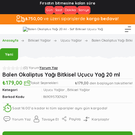
Fırsatın bitmesine kalan süre
Gün
Saat
Dakika
Saniye
₺750,00
ve üzeri siparişlerde
kargo bedava!
Anasayfa
Bitkisel Yağlar
Uçucu Yağlar
Balen Okaliptus Yağı Bitki
Yeni
(0) Yorum
Yorum Yaz
Balen Okaliptus Yağı Bitkisel Uçucu Yağ 20 ml
₺179,00
Taksit Seçenekleri
₺179,00
den başlayan taksitlerle!
Kategori
Uçucu Yağlar
,
Bitkisel Yağlar
Barkod Kodu
8690957001629
Saat 16:00’a kadar ki tüm siparişler aynı gün kargoda!
Paylaş
Yorum Yaz
Tavsiye Et
Karşılaştır