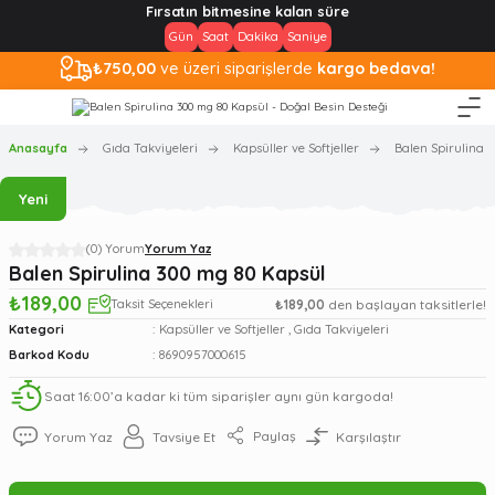
Fırsatın bitmesine kalan süre
Gün
Saat
Dakika
Saniye
₺750,00
ve üzeri siparişlerde
kargo bedava!
Anasayfa
Gıda Takviyeleri
Kapsüller ve Softjeller
Balen Spirulina 
Yeni
(0) Yorum
Yorum Yaz
Balen Spirulina 300 mg 80 Kapsül
₺189,00
Taksit Seçenekleri
₺189,00
den başlayan taksitlerle!
Kategori
Kapsüller ve Softjeller
,
Gıda Takviyeleri
Barkod Kodu
8690957000615
Saat 16:00’a kadar ki tüm siparişler aynı gün kargoda!
Paylaş
Yorum Yaz
Tavsiye Et
Karşılaştır