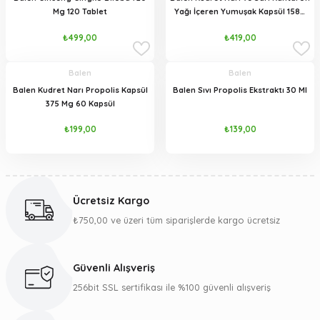
Hamilelik veya emzirme döneminde olan kişilerin ürünü kullanmadan önce
Mg 120 Tablet
Yağı İçeren Yumuşak Kapsül 1580
doktora ya da sağlık uzmanına danışması önerilir.
mg 100 Kapsül
Düzenli ilaç kullananlar Balen
₺499,00
₺419,00
Spirulina tüketebilir mi?
Balen
Balen
Düzenli ilaç kullananlar, kronik hastalığı bulunanlar veya özel bir sağlık
Balen Kudret Narı Propolis Kapsül
Balen Sıvı Propolis Ekstraktı 30 Ml
durumu olanlar ürünü kullanmadan önce sağlık uzmanına danışmalıdır.
375 Mg 60 Kapsül
Balen Spirulina nasıl
₺199,00
₺139,00
saklanmalıdır?
Ürün; serin, kuru ve doğrudan güneş ışığı almayan bir yerde, çocukların
ulaşamayacağı şekilde muhafaza edilmelidir.
Balen Spirulina çocuklar için uygun
Ücretsiz Kargo
mudur?
₺750,00 ve üzeri tüm siparişlerde kargo ücretsiz
Ürünün kullanım önerisi yetişkinlere yöneliktir. Çocuklarda kullanım için
doktora veya sağlık uzmanına danışılmalıdır.
Güvenli Alışveriş
Takviye edici gıdalar normal
256bit SSL sertifikası ile %100 güvenli alışveriş
beslenmenin yerine geçer mi?