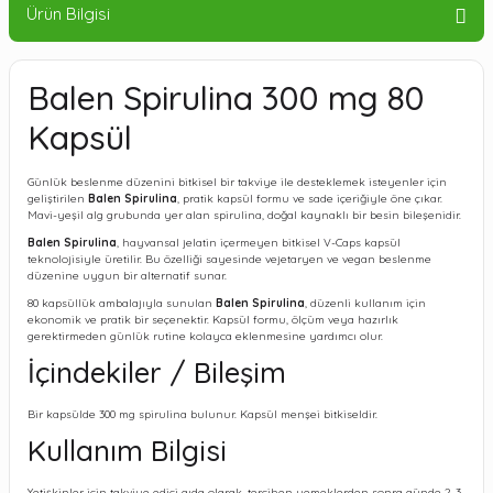
Ürün Bilgisi
Balen Spirulina 300 mg 80
Kapsül
Günlük beslenme düzenini bitkisel bir takviye ile desteklemek isteyenler için
geliştirilen
Balen Spirulina
, pratik kapsül formu ve sade içeriğiyle öne çıkar.
Mavi-yeşil alg grubunda yer alan spirulina, doğal kaynaklı bir besin bileşenidir.
Balen Spirulina
, hayvansal jelatin içermeyen bitkisel V-Caps kapsül
teknolojisiyle üretilir. Bu özelliği sayesinde vejetaryen ve vegan beslenme
düzenine uygun bir alternatif sunar.
80 kapsüllük ambalajıyla sunulan
Balen Spirulina
, düzenli kullanım için
ekonomik ve pratik bir seçenektir. Kapsül formu, ölçüm veya hazırlık
gerektirmeden günlük rutine kolayca eklenmesine yardımcı olur.
İçindekiler / Bileşim
Bir kapsülde 300 mg spirulina bulunur. Kapsül menşei bitkiseldir.
Kullanım Bilgisi
Yetişkinler için takviye edici gıda olarak, tercihen yemeklerden sonra günde 2-3