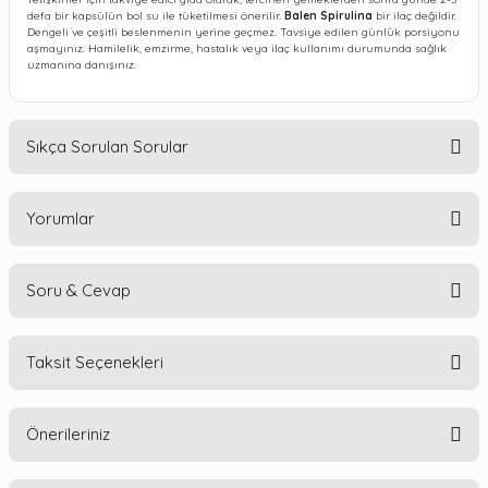
defa bir kapsülün bol su ile tüketilmesi önerilir.
Balen Spirulina
bir ilaç değildir.
Dengeli ve çeşitli beslenmenin yerine geçmez. Tavsiye edilen günlük porsiyonu
aşmayınız. Hamilelik, emzirme, hastalık veya ilaç kullanımı durumunda sağlık
uzmanına danışınız.
Sıkça Sorulan Sorular
Yorumlar
Balen Spirulina nedir?
Balen Spirulina, her kapsülünde 300 mg spirulina bulunan bitkisel kapsül
formunda bir takviye edici gıdadır. 80 kapsüllük ambalajıyla satışa sunulur.
Soru & Cevap
Balen Spirulina nasıl kullanılır?
Bu ürüne ilk yorumu siz yapın!
Yetişkinler için tercihen yemeklerden sonra, günde 2-3 defa birer kapsülün bol
Taksit Seçenekleri
su ile tüketilmesi önerilir. Tavsiye edilen günlük kullanım miktarı aşılmamalıdır.
Yorum Yaz
Balen Spirulina vegan kullanımına
Ürün hakkında henüz soru sorulmamış.
uygun mudur?
Önerileriniz
Soru Sor
Evet. Üründe hayvansal jelatin içermeyen bitkisel V-Caps kapsül kullanılır. Bu