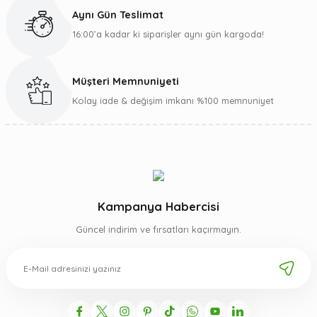
Hayır. Takviye edici gıdalar dengeli ve çeşitli beslenmenin yerine geçmez.
Aynı Gün Teslimat
Sağlıklı yaşam alışkanlıklarını desteklemek amacıyla kullanılır.
16:00’a kadar ki siparişler aynı gün kargoda!
Müşteri Memnuniyeti
Kolay iade & değişim imkanı %100 memnuniyet
Kampanya Habercisi
Güncel indirim ve fırsatları kaçırmayın.